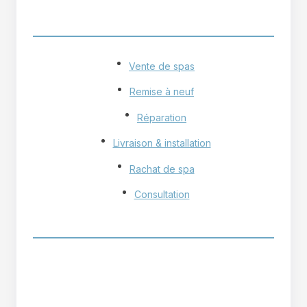
NOS SERVICES
Vente de spas
Remise à neuf
Réparation
Livraison & installation
Rachat de spa
Consultation
HEURES D'OUVERTURE
Lundi - Vendredi
9h - 17h