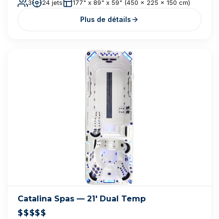
Cal Spas Fitness — F-1325X
$$$$
$
25 jets
93 x 151 x 51 po
Plus de détails