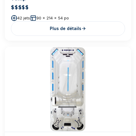
Cal Spas Fitness — F-1325
$$$$
$
25 jets
93 x 151 x 51 po
Plus de détails