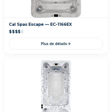
Samedi - Dimanche
10h - 17h
NOTRE ADRESSE
13705 Rue de la Chapelle, Mirabel, QC J7J 2C9
© 2026 Liquidation SPA. Tous droits réservés.
Politique de confidentialité
Conditions d'utilisation