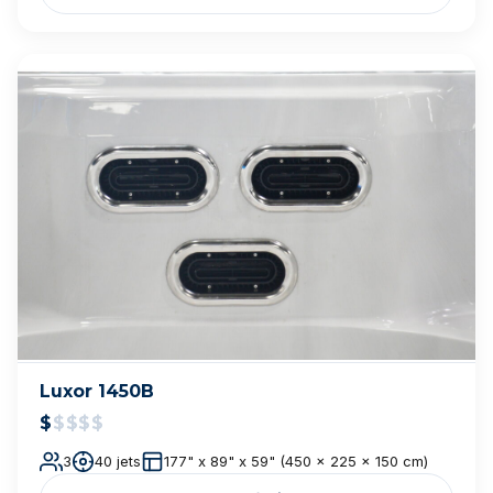
Cal Spas Fitness — F-1437X
$$$$
$
37 jets
93 x 170 x 51 po
Plus de détails