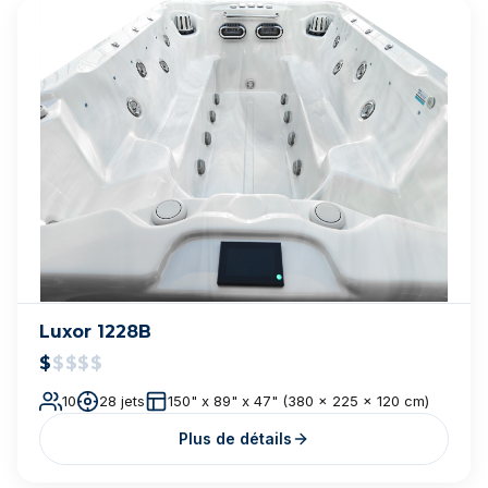
Cal Spas Fitness — F-1868DZ
$$$$$
68 jets
93 x 210 x 51 po
Plus de détails