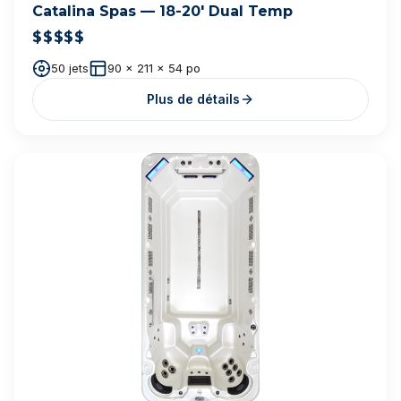
Prêt à trouver le bon spa, neuf,
au bon prix ?
Parler à un expert
Voir les spas par catégorie
EN VEDETTE