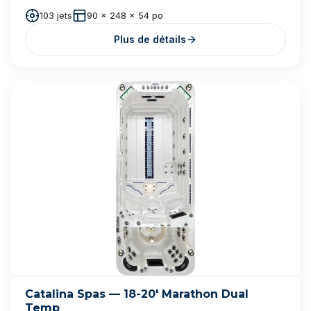
Cal Spas Fitness — FA-1325
$$$$
$
25 jets
93 x 151 x 51 po
Plus de détails