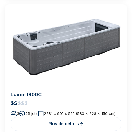
Cal Spas Fitness — F-1680X
$$$$$
80 jets
93 x 200 x 63 po
Plus de détails