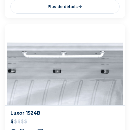
Cal Spas Fitness — F-1437
$$$$
$
37 jets
93 x 170 x 51 po
Plus de détails