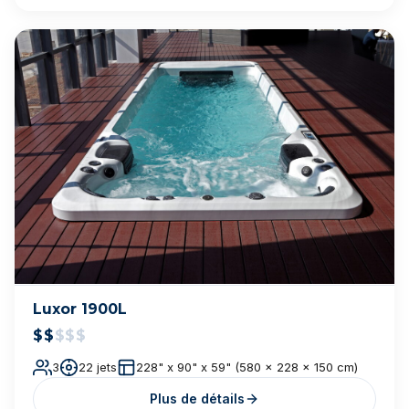
Cal Spas Fitness — F-1655X
$$$$
$
55 jets
93 x 200 x 51 po
Plus de détails