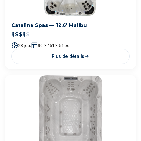
Vente de spas
Remise à neuf
Réparation
Livraison & installation
Rachat de spa
Consultation
HEURES D'OUVERTURE
Lundi - Vendredi
9h - 17h