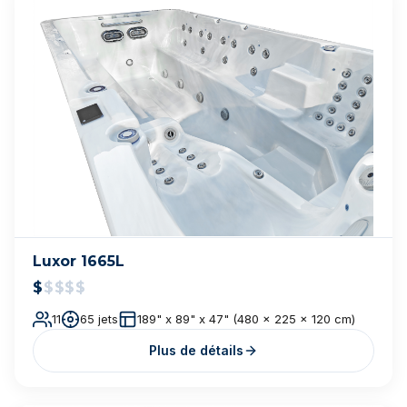
Cal Spas Escape — EC-1166EX
$$$$
$
Plus de détails