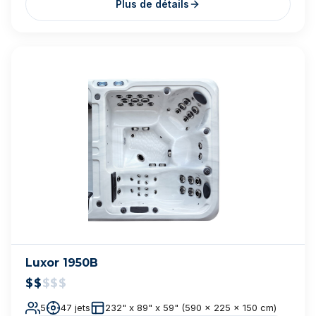
Cal Spas Fitness — F-1655
$$$$
$
55 jets
93 x 200 x 51 po
Plus de détails