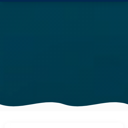
Catalina Spas — 12.6′ Malibu
$$$$
$
28 jets
90 x 151 x 51 po
Plus de détails