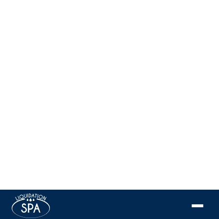
Catalina Spas — 14′ Monterey
$$$$
$
22 jets
90 x 168 x 51 po
Plus de détails