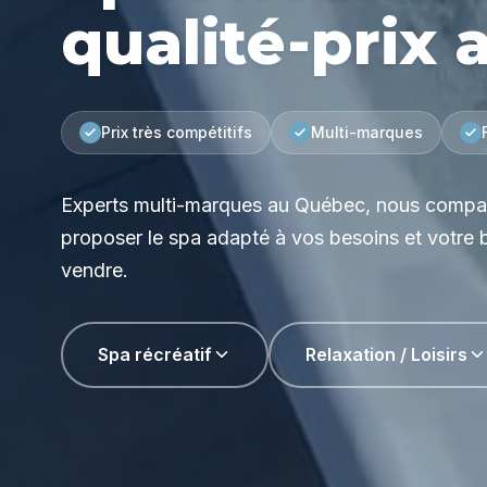
qualité-prix
Prix très compétitifs
Multi-marques
Experts multi-marques au Québec, nous compar
proposer le spa adapté à vos besoins et votre
vendre.
Spa récréatif
Relaxation / Loisirs