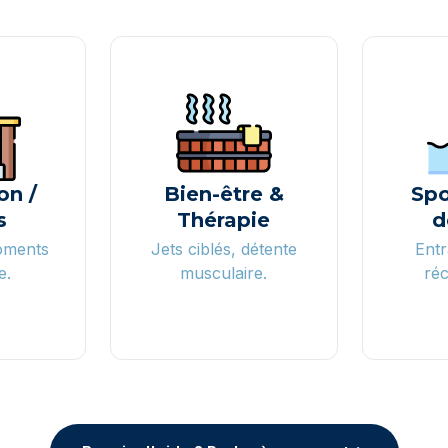
on /
Bien-être &
Spo
s
Thérapie
d
oments
Jets ciblés, détente
Entr
e.
musculaire.
réc