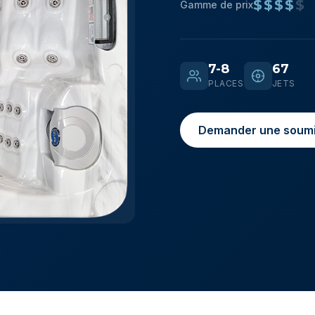
$$$$
$
Gamme de prix
7-8
67
PLACES
JETS
Demander une soumi