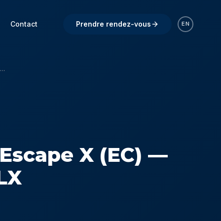
Contact
Prendre rendez-vous
EN
Spas Escape X (EC) — EC-867DLX
 Escape X (EC) —
LX