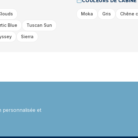
COULEURS DE CABINE
Clouds
Moka
Gris
Chêne c
rtic Blue
Tuscan Sun
yssey
Sierra
 personnalisée et