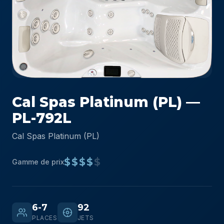
Cal Spas Platinum (PL) —
PL-792L
Cal Spas Platinum (PL)
$$$$
$
Gamme de prix
6-7
92
PLACES
JETS