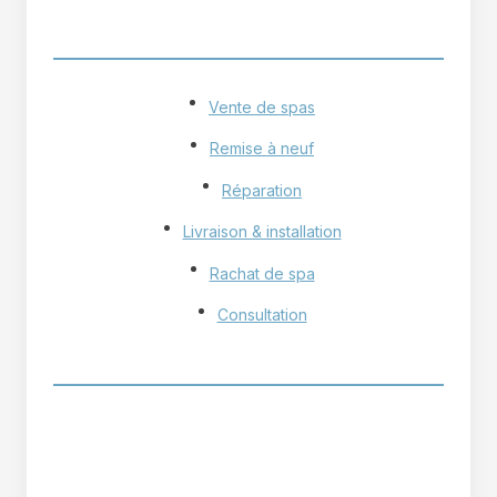
NOS SERVICES
Vente de spas
Remise à neuf
Réparation
Livraison & installation
Rachat de spa
Consultation
HEURES D'OUVERTURE
Lundi - Vendredi
9h - 17h