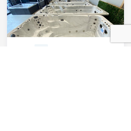
19 mai 2020
Spas
Les avantages d’un spa de nage
(swim spa)
Le spa de nage représente un investissement toute
l'année qui s'adapte à tous les groupes d'âge pour
la natation, l'entraînement...
Lire l'article