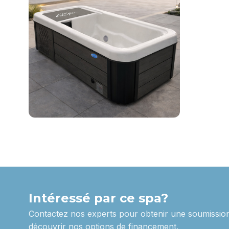
Intéressé par ce spa?
Contactez nos experts pour obtenir une soumission
découvrir nos options de financement.