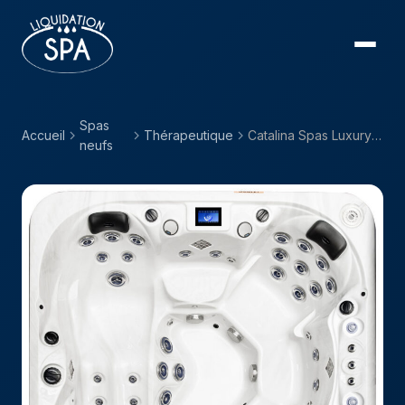
Spas
Accueil
Thérapeutique
Catalina Spas Luxury — Carlton
neufs