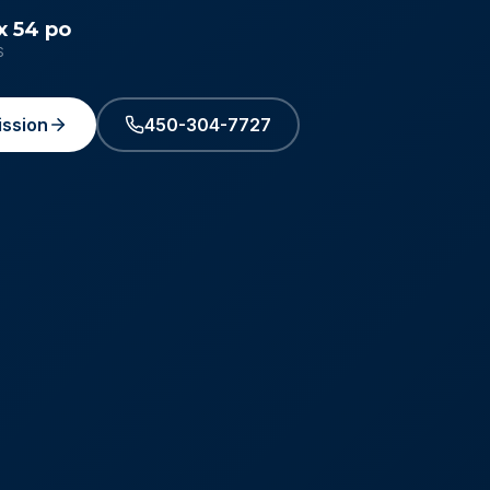
 x 54 po
S
ssion
450-304-7727