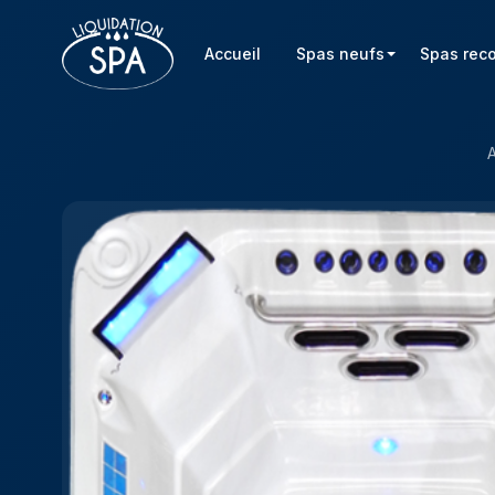
Accueil
Spas neufs
Spas rec
A