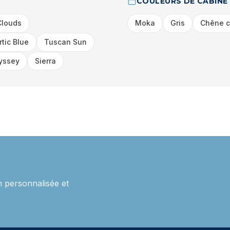
COULEURS DE CABINE
Clouds
Moka
Gris
Chêne c
rtic Blue
Tuscan Sun
yssey
Sierra
 personnalisée et