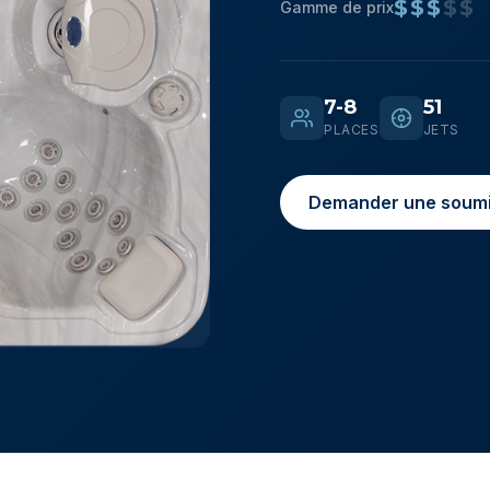
$$$
$$
Gamme de prix
7-8
51
PLACES
JETS
Demander une soumi