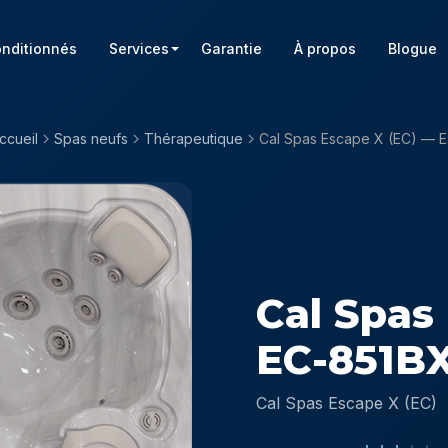
onditionnés
Services
Garantie
À propos
Blogue
ccueil
Spas neufs
Thérapeutique
Cal 
Cal Spas
EC-851B
Cal Spas Escape X (EC)