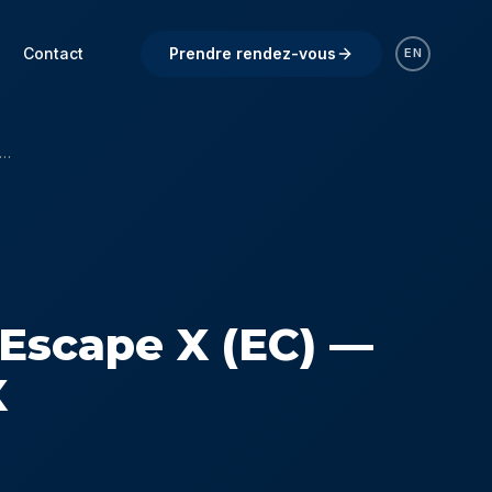
Contact
Prendre rendez-vous
EN
Spas Escape X (EC) — EC-851BX
 Escape X (EC) —
X