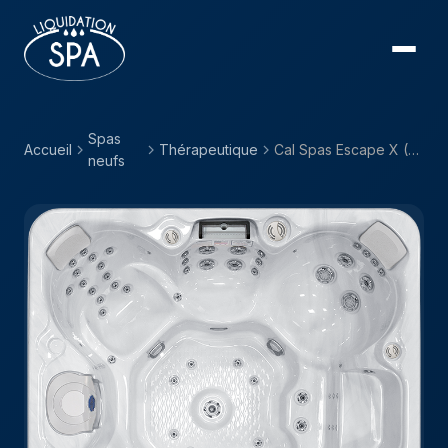
Spas
Accueil
Thérapeutique
Cal Spas Escape X (EC) — EC-867BX
neufs