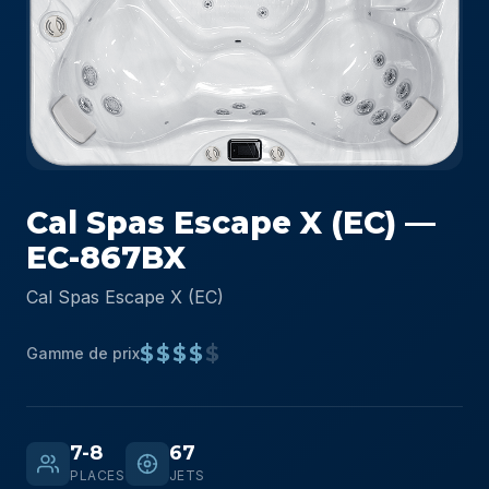
Cal Spas Escape X (EC) —
EC-867BX
Cal Spas Escape X (EC)
$$$$
$
Gamme de prix
7-8
67
PLACES
JETS