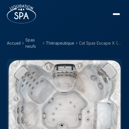
Spas
Accueil
Thérapeutique
Cal Spas Escape X (EC) — EC-867LX
neufs