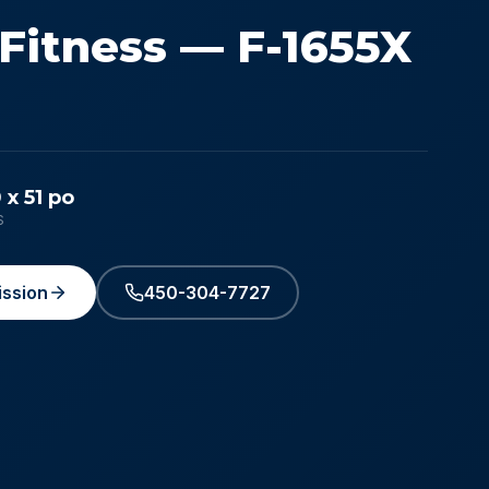
 Fitness — F-1655X
 x 51 po
S
ssion
450-304-7727