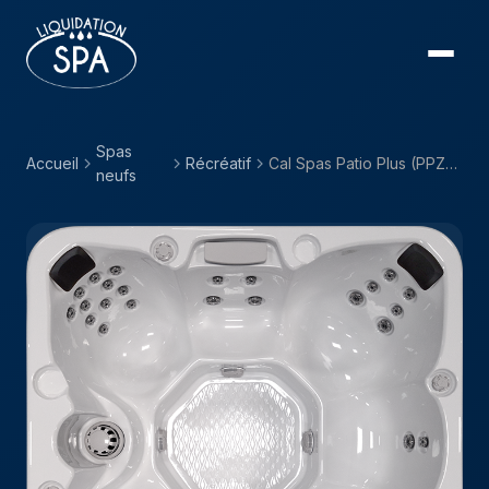
Spas
Accueil
Récréatif
Cal Spas Patio Plus (PPZ) — PPZ-634B
neufs