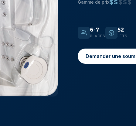
$$
$$$
Gamme de prix
6-7
52
PLACES
JETS
Demander une soumi