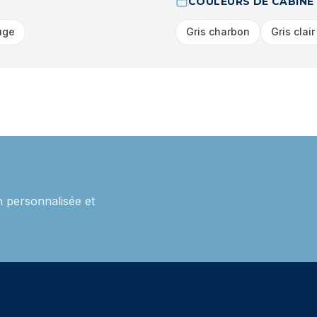
COULEURS DE CABINE
uge
Gris charbon
Gris clair
 personnalisée et