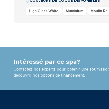
COULEURS DE COQUE DISPONIBLES
High Gloss White
Aluminium
Moulin Ro
Intéressé par ce spa?
Contactez nos experts pour obtenir une soumission
découvrir nos options de financement.