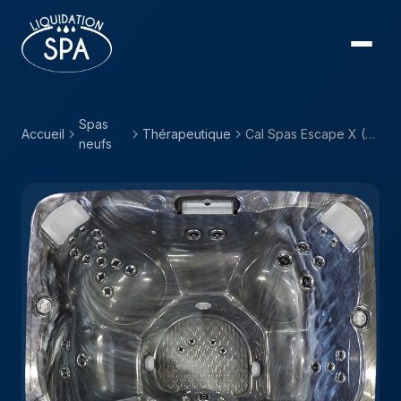
Spas
Accueil
Thérapeutique
Cal Spas Escape X (EC) — EC-851LX
neufs