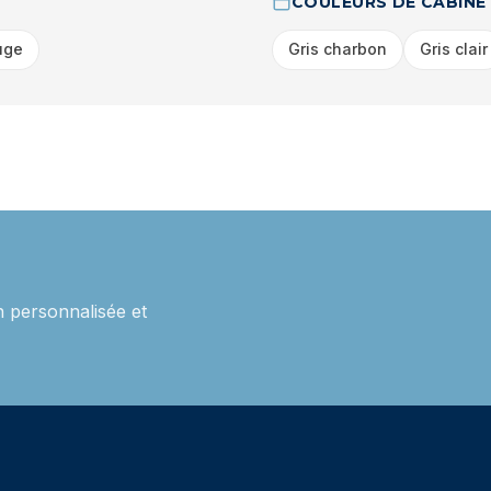
COULEURS DE CABINE
uge
Gris charbon
Gris clair
 personnalisée et