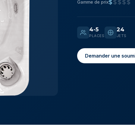
$
$$$$
Gamme de prix
4-5
24
PLACES
JETS
Demander une soumi