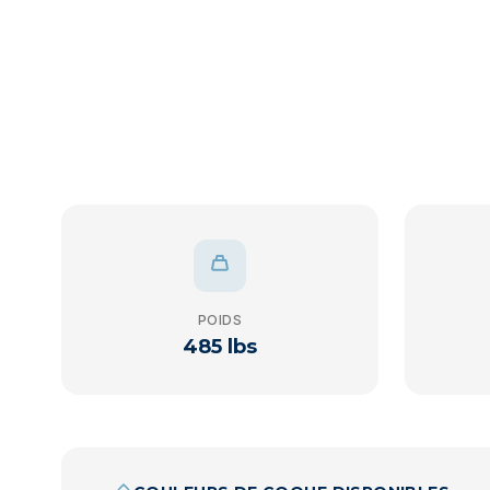
POIDS
485 lbs