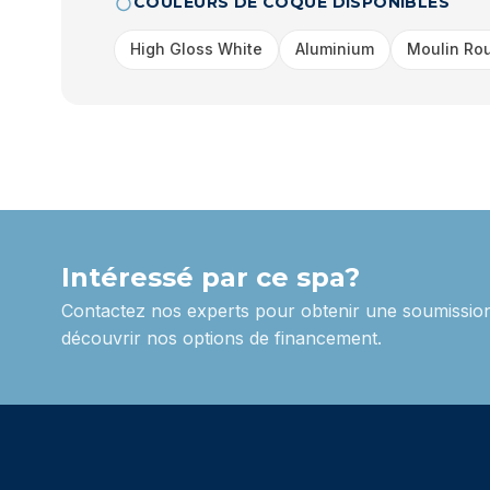
COULEURS DE COQUE DISPONIBLES
High Gloss White
Aluminium
Moulin Ro
Intéressé par ce spa?
Contactez nos experts pour obtenir une soumission
découvrir nos options de financement.