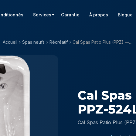
onditionnés
Services
Garantie
À propos
Blogue
Accueil
Spas neufs
Récréatif
Cal Spas Patio Plus (PPZ) — PPZ-524L
Cal Spas
PPZ-524
Cal Spas Patio Plus (PPZ