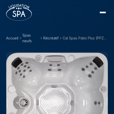
Spas
Accueil
Récréatif
Cal Spas Patio Plus (PPZ) — PPZ-634B
neufs