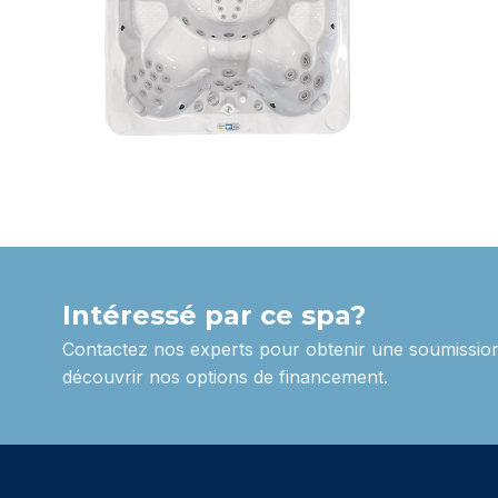
Intéressé par ce spa?
Contactez nos experts pour obtenir une soumission
découvrir nos options de financement.