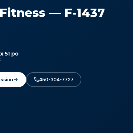
 Fitness — F-1437
 x 51 po
S
ssion
450-304-7727