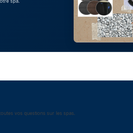
otre spa.
outes vos questions sur les spas.