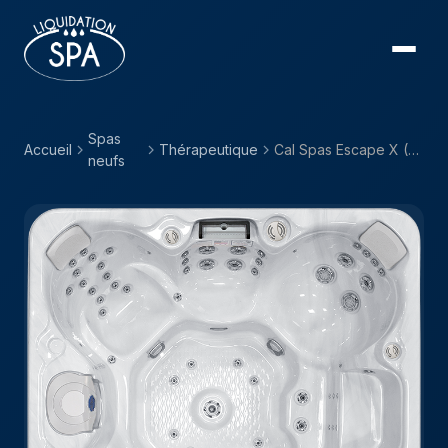
Spas
Accueil
Thérapeutique
Cal Spas Escape X (EC) — EC-867BX
neufs