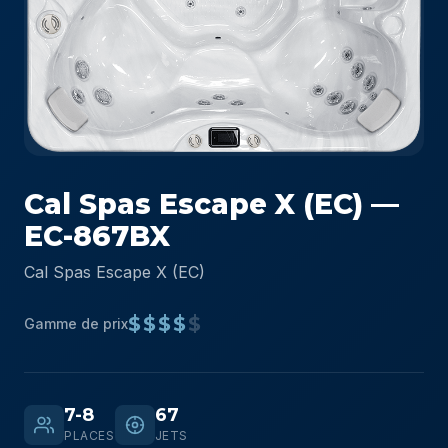
Cal Spas Escape X (EC) —
EC-867BX
Cal Spas Escape X (EC)
$$$$
$
Gamme de prix
7-8
67
PLACES
JETS