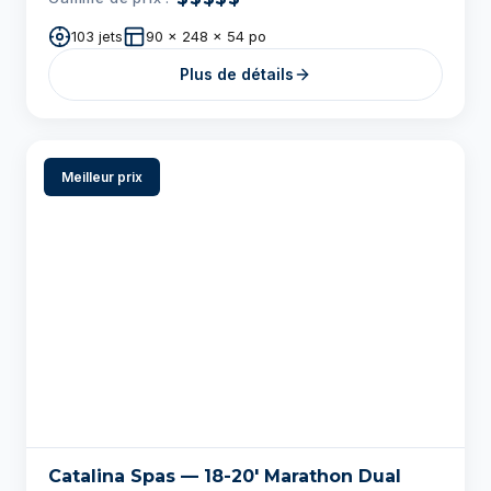
Meilleur prix
Catalina Spas — 18-20′ Marathon Dual
Temp
$$$$$
Gamme de prix :
42 jets
90 x 214 x 54 po
Plus de détails