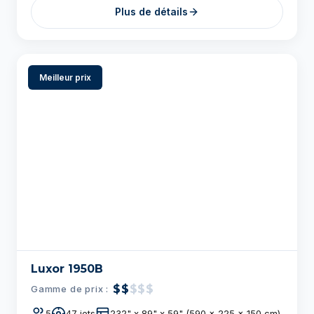
Luxor 1950B
$$
$$$
Gamme de prix :
5
47 jets
232" x 89" x 59" (590 x 225 x 150 cm)
Plus de détails