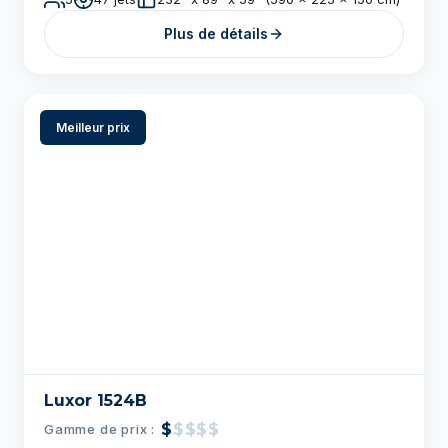
Meilleur prix
Luxor 1524B
$
$$$$
Gamme de prix :
3
24 jets
177" x 89" x 59" (450 x 225 x 150 cm)
Plus de détails