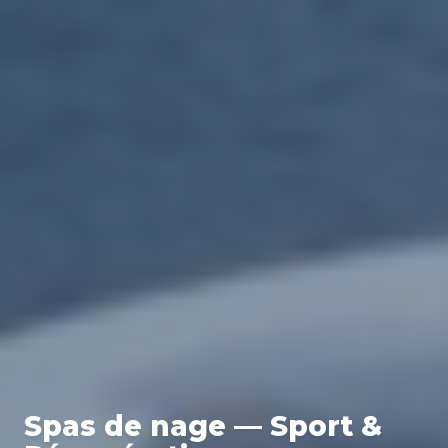
Spas de nage — Sport &
Récupération
Entraînement
Récupération
Double usage
Nos spas de nage combinent entraînement sportif et