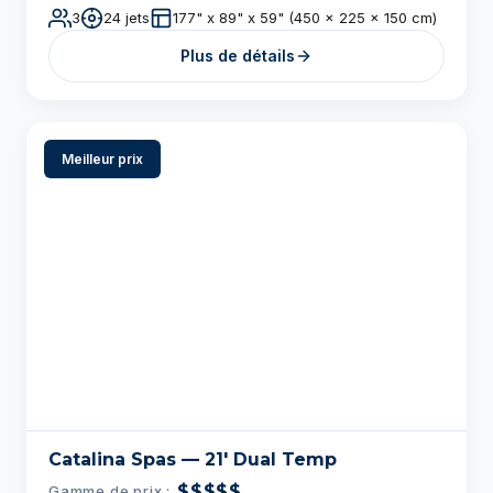
Meilleur prix
Catalina Spas — 21′ Dual Temp
$$$$$
Gamme de prix :
103 jets
90 x 248 x 54 po
Plus de détails