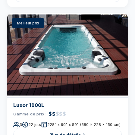
Luxor 1900L
$$
$$$
Gamme de prix :
3
22 jets
228" x 90" x 59" (580 x 228 x 150 cm)
Plus de détails
Meilleur prix