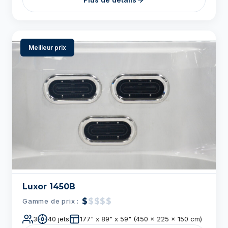
Luxor 1450B
$
$$$$
Gamme de prix :
3
40 jets
177" x 89" x 59" (450 x 225 x 150 cm)
Plus de détails
Meilleur prix