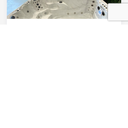
May 19, 2020
Non classé
The Benefits of a Swim Spa
Le spa de nage représente un investissement toute
l'année qui s'adapte à tous les groupes d'âge pour
la natation, l'entraînement...
Read the article
Ready to find the right spa,
new, at the right price?