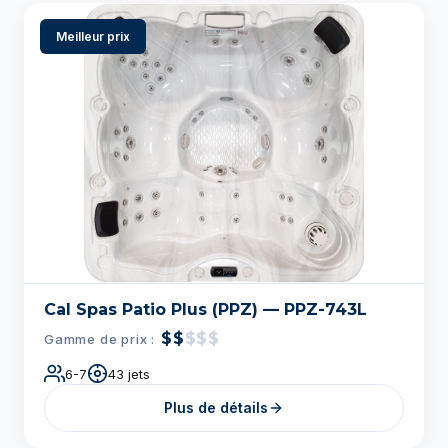
Meilleur prix
Cal Spas Patio Plus (PPZ) — PPZ-743L
$$
$$$
Gamme de prix :
6-7
43 jets
Plus de détails