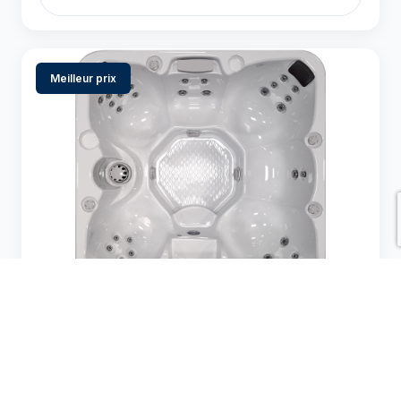
Meilleur prix
Cal Spas Patio Plus (PPZ) — PPZ-634B
$$
$$$
Gamme de prix :
5-6
34 jets